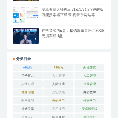
供学习
腾讯视频PC版v11.106.5546 去广告绿
化纯净版
安卓资源大师Plus v1.6.1/v1.9.9破解版
万能搜索器下载/影视音乐网站等
在抖音买的u盘，精选歌单音乐共30GB
无损车载U盘
分类目录
AI教程
PS教程
两性交友
亲子育儿
人力管理
人工智能
人性心理
人际沟通
企业管理