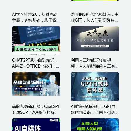
稳定2-5单利润1000+史上
用与性能提升，解锁AI魔
最稳定私域变现项目
力，启程智能未来
AI学习社群2.0，从菜鸟到
浩哥的GPT落地实战课，主
学霸，夯实基础，从干货
攻GPT，从入门到高阶各种
到硬货，重在应用
高端法一网打尽
CHATGPT从小白到精通，
利用人工智能玩转短视
AI神器+OFFICE全家桶，助
频，人人能听懂的人工智
力10倍提升工作效率
能课