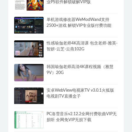
李熙墨《满分床技，引爆她的欲望开
关》
Adobe Photoshop 2025(v26.11.0.18)专
业PS软件解锁破解VIP版
单机游戏修改器WeModWand支持
2500+游戏 解锁VIP专业版付费功能
性感瑜伽老师4K高清课 包含老师-雅英-
智妍-云芝-云燕102G
韩国瑜伽老师高清4K课程视频（雅慧
9V）20G
安卓WebView电视家TV v3.0.1火狐版
电视剧TV直播盒子