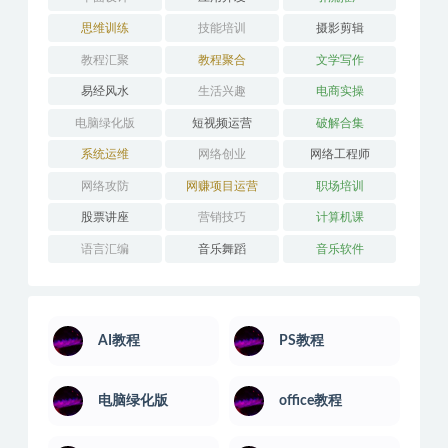
健身瑜伽
其它技能
办公教学
医学技能
吉他学习
外语学习
婚姻关系
学习技巧
安卓解锁版
平面设计
应用开发
引流推广
思维训练
技能培训
摄影剪辑
教程汇聚
教程聚合
文学写作
易经风水
生活兴趣
电商实操
电脑绿化版
短视频运营
破解合集
系统运维
网络创业
网络工程师
网络攻防
网赚项目运营
职场培训
股票讲座
营销技巧
计算机课
语言汇编
音乐舞蹈
音乐软件
AI教程
PS教程