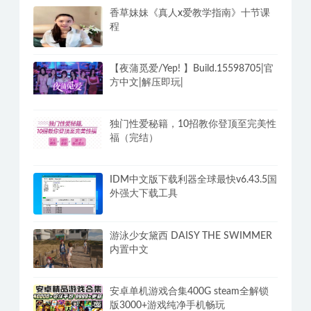
PC洛雪音乐v2.12.2全网付费歌曲VIP无
损听 全网免VIP无损下载
香草妹妹《真人x爱教学指南》十节课
程
【夜蒲觅爱/Yep! 】Build.15598705|官
方中文|解压即玩|
独门性爱秘籍，10招教你登顶至完美性
福（完结）
IDM中文版下载利器全球最快v6.43.5国
外强大下载工具
游泳少女黛西 DAISY THE SWIMMER