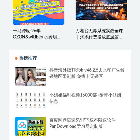
天下网商·淘宝天猫陪跑计
狂峰会·小红书虚拟店矩阵
划（更新7月）
玩法
（1.0+2.0+3.0+4.0+5.0）
千鸟跨境·26年
万相台无界系统实战全课
OZON&wildberries跨境店
｜淘系付费投放底层逻
线上陪跑训练营（更新）
辑、场景化搭建、人群优
化、投产提升全链路运营
教程
热榜推荐
抖音海外版TikTok v46.2.5去水印广告解
锁地区限制版 免拔卡无锁区
小姐姐福利视频16000部+附带小姐姐
信息