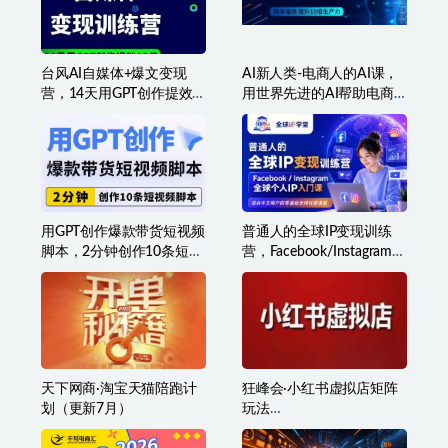
品牌营销新利器：ChatGPT
AI航海·深海潜行，GPT自
专属SOP，70+提问模板
媒体精英课，全网首创调
教心流法3.0
台风AI自媒体+爆文变现
AI新人类-电商人的AI课，
营，14天用GPT创作提效
用世界先进的AI帮助电商
10倍
降本增效
用GPT创作爆款带货短视频
普通人的全球IP变现训练
脚本，2分钟创作10条短视
营，Facebook/Instagram全
频脚本
球个人IP入门课，零基础全
球社媒课程