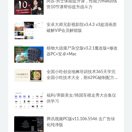
阿西, 美女室友竟然…？/Five Hearts
Under One Roof
阿苏·男士体能提升课，性能力max训练
营10节课帮你提升战斗力
安卓大师兄影视影院v3.4.3 v3超清画质
破解VIP会员解锁版
植物大战僵尸杂交版v3.2.1魔改版+修改
器PC+安卓+Mac
全国小吃创业地摊培训技术365天学完
全国小吃技术大全，附629G秘制配方
+摆摊秘籍
福利/养眼美女/韩国车模走秀大合集仅