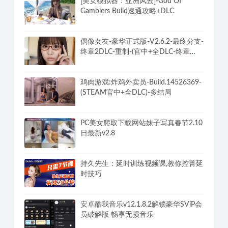
PC迅雷v12.2.1.2930去广告破解VIP磁
力下载不限速最终版
[美女模拟器：亚洲风云]-God Of
Gamblers Build速通攻略+DLC
偶像女友-豪华正式版-V2.6.2-最终分支-
终章2DLC-重制-(官中+全DLC-终章
DLC-分支DLC)-和女神谈恋爱-锁区
鸡肉游戏:炸鸡外卖员-Build.14526369-
(STEAM官中+全DLC)-多结局
PC美女爬取下载网站妹子写真春节2.10
日最新v2.8
持久先生：延时训练视频课,教你控菁延