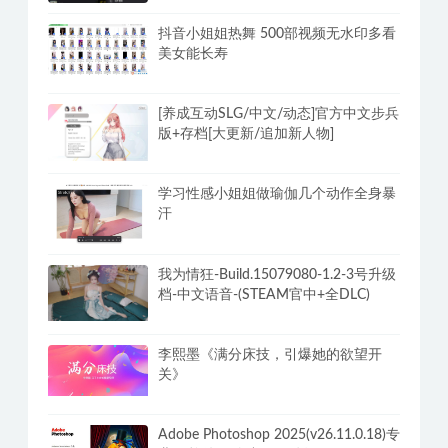
时技巧
安卓酷我音乐v12.1.8.2解锁豪华SViP会
员破解版 畅享无损音乐
抖音小姐姐热舞 500部视频无水印多看
美女能长寿
[养成互动SLG/中文/动态]官方中文步兵
版+存档[大更新/追加新人物]
学习性感小姐姐做瑜伽几个动作全身暴
汗
我为情狂-Build.15079080-1.2-3号升级
档-中文语音-(STEAM官中+全DLC)