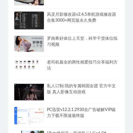
乐乐性感身材嫩模大尺度写真【珍品收
藏必备】女神独家超大合集(2)
风灵月影修改器v2.4.5单机游戏修改器
合集3000+网页版永久免费
罗南希好体位上天堂，科学干货体位练
习视频
老司机最全的两性相爱技巧分享福利方
法
私人订制:我的专属韩国女团 官方中文
版 真人影像互动游戏