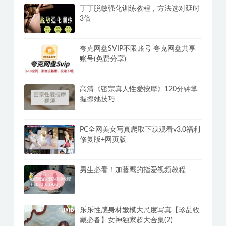
百度网盘满速SVIP下载不限速软件
PanDownload学习网定制版
丁丁脱敏强化训练教程，方法选对延时
3倍
夸克网盘SVIP不限账号 夸克网盘共享
账号(免费分享)
高清《密宗真人性爱按摩》120分钟掌
握撩她技巧
PC全网美女写真爬取下载观看v3.0福利
修复版+网页版
男生必看！加藤鹰的指爱视频教程