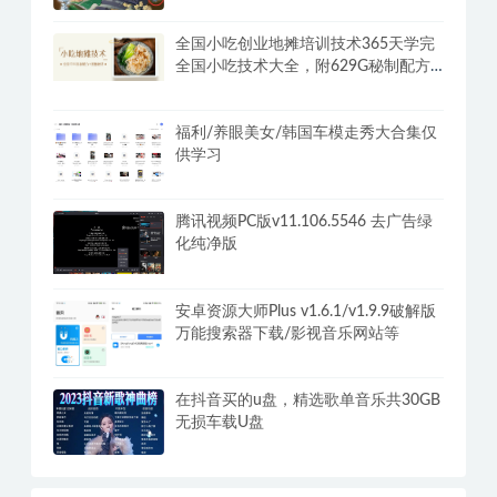
全国小吃创业地摊培训技术365天学完
全国小吃技术大全，附629G秘制配方
+摆摊秘籍
福利/养眼美女/韩国车模走秀大合集仅
供学习
腾讯视频PC版v11.106.5546 去广告绿
化纯净版
安卓资源大师Plus v1.6.1/v1.9.9破解版
万能搜索器下载/影视音乐网站等
在抖音买的u盘，精选歌单音乐共30GB
无损车载U盘