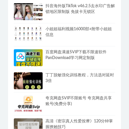
抖音海外版TikTok v46.2.5去水印广告解
锁地区限制版 免拔卡无锁区
小姐姐福利视频16000部+附带小姐姐
信息
百度网盘满速SVIP下载不限速软件
PanDownload学习网定制版
丁丁脱敏强化训练教程，方法选对延时
3倍
夸克网盘SVIP不限账号 夸克网盘共享
账号(免费分享)
高清《密宗真人性爱按摩》120分钟掌
握撩她技巧