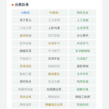
分类目录
AI教程
PS教程
两性交友
亲子育儿
人力管理
人工智能
人性心理
人际沟通
企业管理
健身瑜伽
其它技能
办公教学
医学技能
吉他学习
外语学习
婚姻关系
学习技巧
安卓解锁版
平面设计
应用开发
引流推广
思维训练
技能培训
摄影剪辑
教程汇聚
教程聚合
文学写作
易经风水
生活兴趣
电商实操
电脑绿化版
短视频运营
破解合集
系统运维
网络创业
网络工程师
网络攻防
网赚项目运营
职场培训