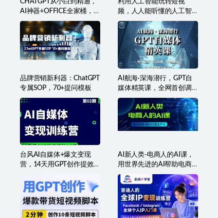
CHATGPT从小白到精通，
利用人工智能玩转短视
AI神器+OFFICE全家桶，助
频，人人能听懂的人工智
力10倍提升工作效率
能课
品牌营销新利器：ChatGPT
AI航海·深海潜行，GPT自
专属SOP，70+提问模板
媒体精英课，全网首创调
教心流法3.0
台风AI自媒体+爆文变现
AI新人类-电商人的AI课，
营，14天用GPT创作提效
用世界先进的AI帮助电商
10倍
降本增效