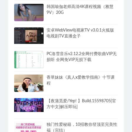
韩国瑜伽老师高清4K课程视频（雅慧
9V）20G
安卓WebView电视家TV v3.0.1火狐版
电视剧TV直播盒子
PC洛雪音乐v2.12.2全网付费歌曲VIP无
损听 全网免VIP无损下载
香草妹妹《真人x爱教学指南》十节课
程
【夜蒲觅爱/Yep! 】Build.15598705|官
方中文|解压即玩|
独门性爱秘籍，10招教你登顶至完美性
福（完结）