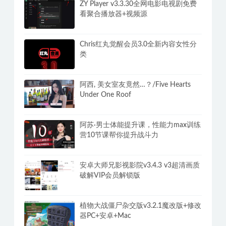
ZY Player v3.3.30全网电影电视剧免费
看聚合播放器+视频源
Chris红丸觉醒会员3.0全新内容女性分
类
阿西, 美女室友竟然…？/Five Hearts
Under One Roof
阿苏·男士体能提升课，性能力max训练
营10节课帮你提升战斗力
安卓大师兄影视影院v3.4.3 v3超清画质
破解VIP会员解锁版
植物大战僵尸杂交版v3.2.1魔改版+修改
器PC+安卓+Mac