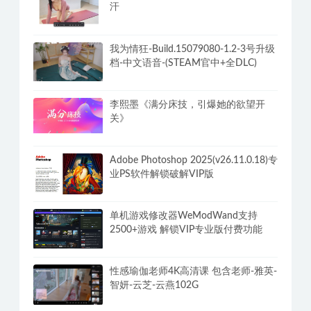
汗
我为情狂-Build.15079080-1.2-3号升级
档-中文语音-(STEAM官中+全DLC)
李熙墨《满分床技，引爆她的欲望开
关》
Adobe Photoshop 2025(v26.11.0.18)专
业PS软件解锁破解VIP版
单机游戏修改器WeModWand支持
2500+游戏 解锁VIP专业版付费功能
性感瑜伽老师4K高清课 包含老师-雅英-
智妍-云芝-云燕102G