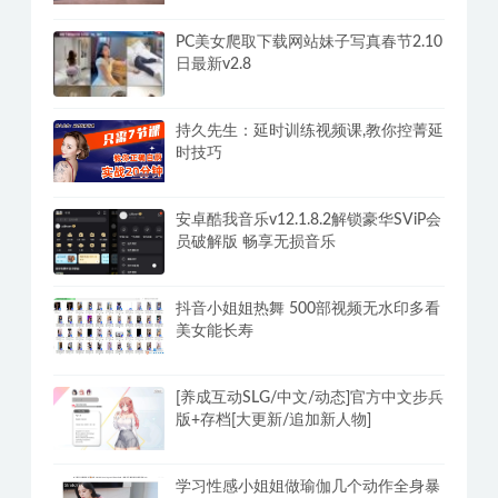
PC美女爬取下载网站妹子写真春节2.10
日最新v2.8
持久先生：延时训练视频课,教你控菁延
时技巧
安卓酷我音乐v12.1.8.2解锁豪华SViP会
员破解版 畅享无损音乐
抖音小姐姐热舞 500部视频无水印多看
美女能长寿
[养成互动SLG/中文/动态]官方中文步兵
版+存档[大更新/追加新人物]
学习性感小姐姐做瑜伽几个动作全身暴