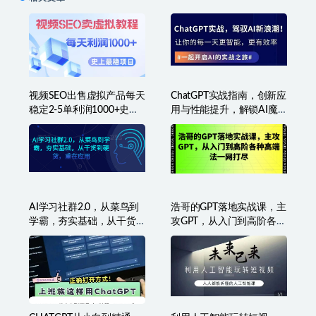
视频SEO出售虚拟产品每天
ChatGPT实战指南，创新应
稳定2-5单利润1000+史上
用与性能提升，解锁AI魔
最稳定私域变现项目
力，启程智能未来
AI学习社群2.0，从菜鸟到
浩哥的GPT落地实战课，主
学霸，夯实基础，从干货
攻GPT，从入门到高阶各种
到硬货，重在应用
高端法一网打尽