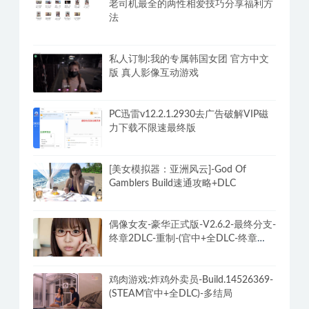
老司机最全的两性相爱技巧分享福利方
法
私人订制:我的专属韩国女团 官方中文
版 真人影像互动游戏
PC迅雷v12.2.1.2930去广告破解VIP磁
力下载不限速最终版
[美女模拟器：亚洲风云]-God Of
Gamblers Build速通攻略+DLC
偶像女友-豪华正式版-V2.6.2-最终分支-
终章2DLC-重制-(官中+全DLC-终章
DLC-分支DLC)-和女神谈恋爱-锁区
鸡肉游戏:炸鸡外卖员-Build.14526369-
(STEAM官中+全DLC)-多结局