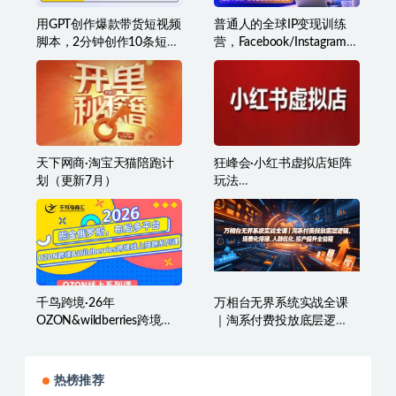
用GPT创作爆款带货短视频
普通人的全球IP变现训练
脚本，2分钟创作10条短视
营，Facebook/Instagram全
频脚本
球个人IP入门课，零基础全
球社媒课程
天下网商·淘宝天猫陪跑计
狂峰会·小红书虚拟店矩阵
划（更新7月）
玩法
（1.0+2.0+3.0+4.0+5.0）
千鸟跨境·26年
万相台无界系统实战全课
OZON&wildberries跨境店
｜淘系付费投放底层逻
线上陪跑训练营（更新）
辑、场景化搭建、人群优
化、投产提升全链路运营
教程
热榜推荐