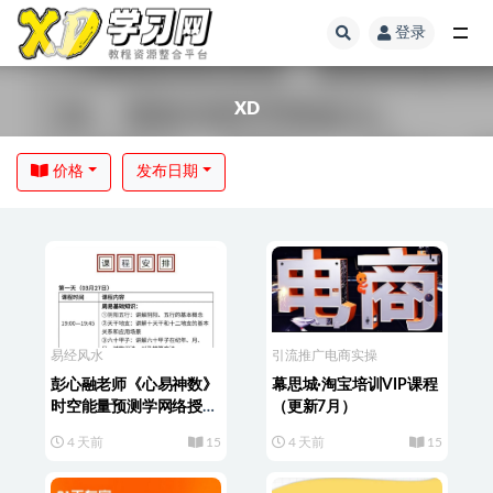
登录
XD
价格
发布日期
易经风水
引流推广
电商实操
彭心融老师《心易神数》
幕思城·淘宝培训VIP课程
时空能量预测学网络授课
（更新7月）
班
4 天前
15
4 天前
15