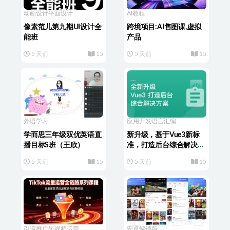
动画设计
平面设计
AI教程
像素范儿第九期UI设计全
跨境项目:AI售图课,虚拟
能班
产品
5 天前
15
5 天前
15
外语学习
应用开发
语言汇编
学而思三年级双优英语直
新升级，基于Vue3新标
播目标S班（王欣）
准，打造后台综合解决方
案
5 天前
15
5 天前
15
引流推广
短视频运营
安卓解锁版