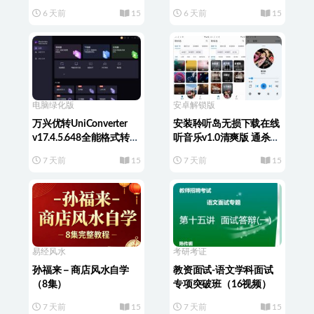
新7月）
6 天前
15
6 天前
15
电脑绿化版
安卓解锁版
万兴优转UniConverter
安装聆听岛无损下载在线
v17.4.5.648全能格式转换
听音乐v1.0清爽版 通杀全
工具箱破解版
网音乐
7 天前
15
7 天前
15
易经风水
考研考证
孙福来－商店风水自学
教资面试-语文学科面试
（8集）
专项突破班（16视频）
7 天前
15
7 天前
15