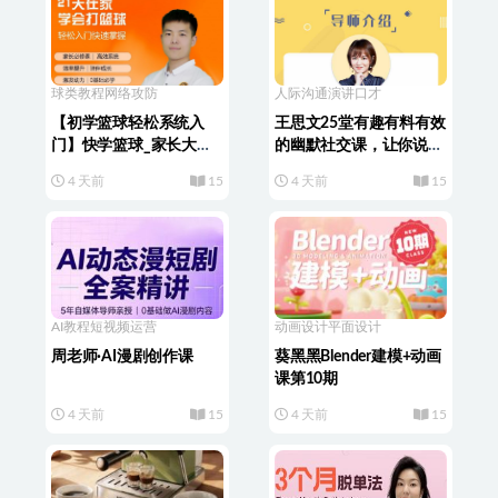
球类教程
网络攻防
人际沟通
演讲口才
【初学篮球轻松系统入
王思文25堂有趣有料有效
门】快学篮球_家长大学
的幽默社交课，让你说话
生篮球课程
有魅力，社交更轻松
4 天前
15
4 天前
15
AI教程
短视频运营
动画设计
平面设计
周老师·AI漫剧创作课
葵黑黑Blender建模+动画
课第10期
4 天前
15
4 天前
15