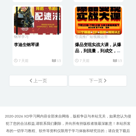
钢琴学习
引流推广
短视频运营
李迪生钢琴课
爆品变现实战大课，从爆
品，到流量，到成交，一
个爆品+IP+私域+用好AI
7 天前
15
7 天前
15
上一页
下一页
2020-2026 XD学习网内容全部来自网络，版权争议与本站无关，如果您认为侵
犯了您的合法权益,请联系我们删除，并向所有持版权者致最深歉意！本站所发
布的一切学习教程、软件等资料仅限用于学习体验和研究目的；请自觉下载后