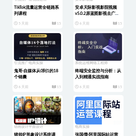
TikTok流量运营全链路系
安卓天际影视影院视频
列课程
v5.0.2原蓝图影视去广告
免登陆版
5 天前
15
6 天前
15
引流推广
电商实操
系统运维
网络工程师
鬼哥·自媒体从0到1的18
终端安全监控与分析：从
个锦囊
入到精通实战指南
6 天前
15
6 天前
15
动画设计
平面设计
电商实操
猪帅IP形象设计系统课
张国儒·阿里国际站运营