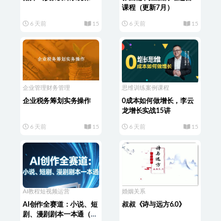
课程（更新7月）
6 天前
15
6 天前
15
企业管理
财务管理
思维训练
案例课程
企业税务筹划实务操作
0成本如何做增长，李云
龙增长实战15讲
6 天前
15
6 天前
15
AI教程
短视频运营
婚姻关系
AI创作全赛道：小说、短
叔叔《诗与远方6.0》
剧、漫剧剧本一本通（更