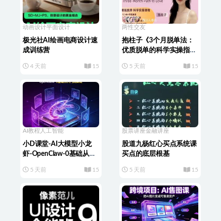
动画设计
平面设计
两性交友
极光社AI绘画电商设计速
抱柱子《3个月脱单法：
成训练营
优质脱单的科学实操指
南》
4 天前
15
5 天前
15
AI教程
人工智能
股票讲座
金融讲座
小D课堂-AI大模型小龙
股道九杨红心买点系统课
虾-OpenClaw-0基础从入
买点的底层根基
门到实战
5 天前
15
5 天前
15