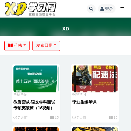
登录
XD
价格
发布日期
考研考证
钢琴学习
教资面试-语文学科面试
李迪生钢琴课
专项突破班（16视频）
7 天前
15
7 天前
15