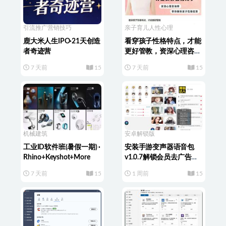
引流推广
营销技巧
亲子育儿
人性心理
鹿大米人生IPO·21天创造
看穿孩子性格特点，才能
者奇迹营
更好管教，资深心理咨询
师带你解析孩子性格优势
7 天前
15
7 天前
15
机械建筑
安卓解锁版
工业ID软件班(暑假一期) ·
安装手游变声器语音包
Rhino+Keyshot+More
v1.0.7解锁会员去广告免
登陆版
7 天前
15
1 周前
15