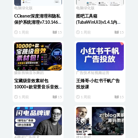
电脑绿化版
电脑绿化版
CCleaner深度清理和隐私
图吧工具箱
保护系统清理v7.10.1464
(TubaWinUi3)v1.4.1内置
中文破解版
82款检测工具便携版
1 周前
15
1 周前
15
摄影剪辑
音乐舞蹈
广告技术
短视频运营
宝藏级音效素材包
王烽哥·小红书千帆广告
10000+款背景音乐音效
投放课
合集，自然片头婚礼会议
1 周前
15
1 周前
15
常用音效包，分类清晰
AI教程
广告技术
建站教程