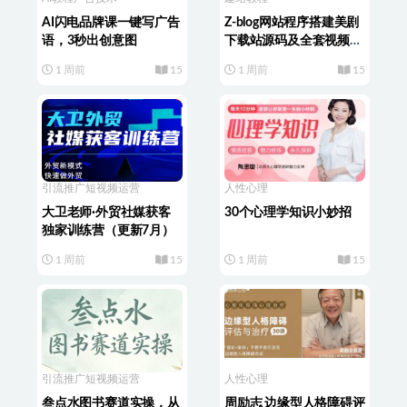
AI闪电品牌课一键写广告
Z-blog网站程序搭建美剧
语，3秒出创意图
下载站源码及全套视频教
程
1 周前
15
1 周前
15
引流推广
短视频运营
人性心理
大卫老师·外贸社媒获客
30个心理学知识小妙招
独家训练营（更新7月）
1 周前
15
1 周前
15
引流推广
短视频运营
人性心理
叁点水图书赛道实操，从
周励志 边缘型人格障碍评