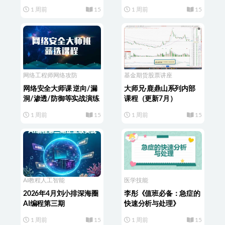
器)v2026.07.29
1 周前
15
1 周前
15
网络工程师
网络攻防
基金期货
股票讲座
网络安全大师课 逆向/漏
大师兄·鹿鼎山系列内部
洞/渗透/防御等实战演练
课程（更新7月）
1 周前
15
1 周前
15
AI教程
人工智能
医学技能
2026年4月刘小排深海圈
李彤《值班必备：急症的
AI编程第三期
快速分析与处理》
1 周前
15
1 周前
15