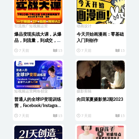
引流推广
短视频运营
动画设计
爆品变现实战大课，从爆
今天开始画漫画：零基础
品，到流量，到成交，一
入门到创作
个爆品+IP+私域+用好AI
7 天前
15
7 天前
15
短视频运营
网络创业
摄影剪辑
普通人的全球IP变现训练
向田茉夏摄影第2期2023
营，Facebook/Instagram
全球个人IP入门课，零基
7 天前
15
7 天前
15
础全球社媒课程