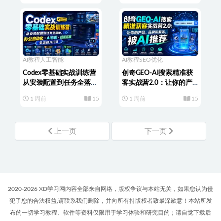
AI教程
人工智能
AI教程
SEO优化
Codex零基础实战训练营
创奇GEO-AI搜索精准获
从安装配置到任务全落
客实战营2.0：让你的产
地，办公自动化・AI作
品、品牌和服务，被AI推
1 周前
15
1 周前
15
图・技能拓展全流程入门
荐
课
上一页
下一页
2020-2026 XD学习网内容全部来自网络，版权争议与本站无关，如果您认为侵
犯了您的合法权益,请联系我们删除，并向所有持版权者致最深歉意！本站所发
布的一切学习教程、软件等资料仅限用于学习体验和研究目的；请自觉下载后