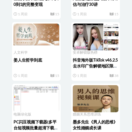
0到1的完整变现
估与治疗30讲
1 周前
15
1 周前
15
人文科学
安卓解锁版
热榜
姜人生哲学到底
抖音海外版TikTok v46.2.5
去水印广告解锁地区限制
版 免拔卡无锁区
1 周前
15
1 周前
38
电脑绿化版
婚姻关系
思维训练
PC闪豆视频下载器(多平
墨多先生《男人的思维》
台短视频批量超清下载
女性婚姻成长课