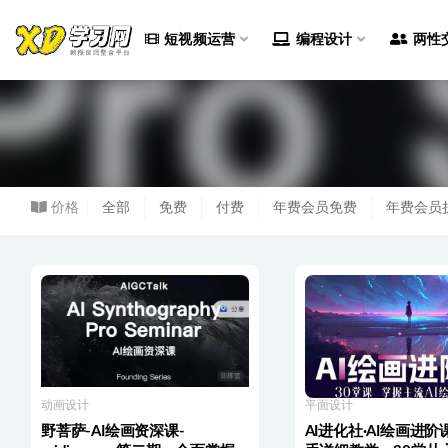
短视频运营
编程设计
两性
全部
价格
全部
免费
付费
年费会员免费
年费会员
动画设计
平面设计
野菩萨-AI绘画资深课-
AI进化社·AI绘画进