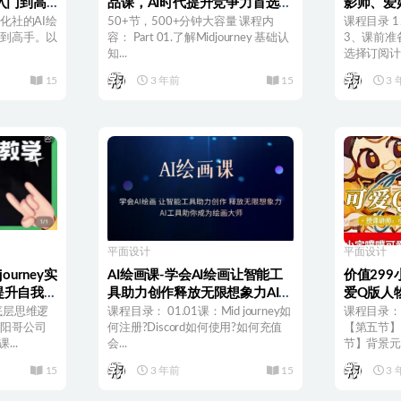
入门到高
品课，AI时代提升竞争力首选，
影师、爱
技法
人人都能学的AI绘画工具
计师、绘
化社的AI绘
50+节，500+分钟大容量 课程内
课程目录 
门到高手。以
容： Part 01.了解Midjourney 基础认
3、课前准
知...
选择订阅计划
15
3 年前
15
3 
平面设计
平面设计
ourney实
AI绘画课-学会AI绘画让智能工
价值299
提升自我，
具助力创作释放无限想象力AI工
爱Q版人物
的应用
具助你成为绘画大师
画课程
底层思维逻
课程目录： 01.01课：Mid journey如
课程目录：
 阳哥公司
何注册?Discord如何使用?如何充值
【第五节】
..
会...
节】背景元素
15
3 年前
15
3 