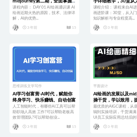
midjourney第二期，全面掌握AI
手详细教学，30堂从
绘画技巧
手，掌握主流AI绘画
课程内容： DAY 01 AI绘画通识课 Al
课程介绍： 课程来自AI进
绘画近期火热的原因，技术、法律详
画进阶课：30堂，从入
解，AI的优势...
知识解析与专业程度高...
3 年前
15
3 年前
思维训练
文学写作
平面设计
AI学习创富营-AI时代，赋能你
AI绘画的发展以及midj
终身学习、快乐赚钱、自动创富
操干货，学以致用，
充分掌握midjiurney
人工智能时代，有哪些AI工具可以帮
最优质的AIGC课程，从
助职场人高效 工作?可以帮助老板高
辑到实操培训，干货满满
效管理团队?可以帮助创业...
UI员工实际应用总结后的课.
3 年前
15
3 年前