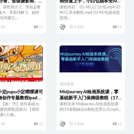
好者、晋级摄影师、设
画快速上手，小白也能享受AI绘
画师、插画师等职业
画的快乐
1、课程简介 2、学前必看
课程内容： 01-MJ入门介绍.mp4 02-
备 4、界面详解 5、如何
MJ工具全解析.mp4 03-MJ包装创意
并建立...
思维...
年前
15
3 年前
15
书法美术
小定pupu小定噗噗课可
Midjourney AI绘画系统课，零
创作专题教程ipad插
基础新手入门保姆级教程（17
节视频）
 【第一节】软件基础.ts
课程目录 Midjourney AI绘画系统课
颜色搭配思路.ts 【第四
程|19多图融合&角色连贯公式.mp4...
+人物...
年前
15
3 年前
15