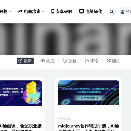
兴趣
电商培训
安卓破解
电脑绿化
登
最新
热度
更新
评论
随机
平面设计
AI绘画课，合适职业摄
midjourney创作辅助手册，AI绘