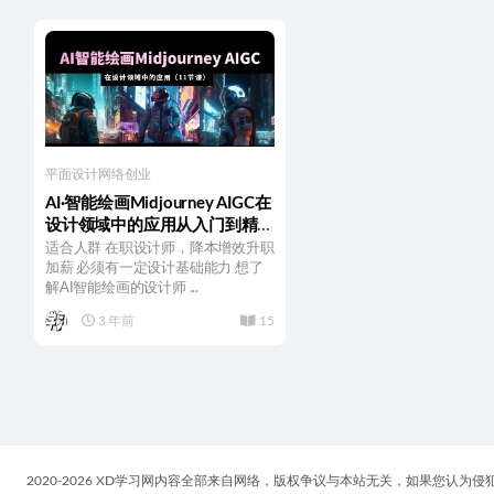
平面设计
网络创业
AI·智能绘画Midjourney AIGC在
设计领域中的应用从入门到精通
（11节课）
适合人群 在职设计师，降本增效升职
加薪 必须有一定设计基础能力 想了
解AI智能绘画的设计师 ...
3 年前
15
2020-2026 XD学习网内容全部来自网络，版权争议与本站无关，如果您