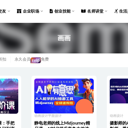
交友
企业职场
创业技能
名师讲堂
生活
画画
折扣
永久会员
免费
svip
动画设计
平面设计
动画设计
阶课：手把
静电老师的线上Midjourney精
摄影师的