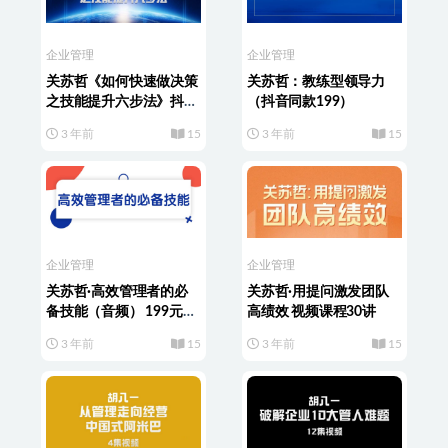
企业管理
企业管理
关苏哲《如何快速做决策
关苏哲：教练型领导力
之技能提升六步法》抖音
（抖音同款199）
同款399
3 年前
15
3 年前
15
企业管理
企业管理
关苏哲·高效管理者的必
关苏哲·用提问激发团队
备技能（音频） 199元课
高绩效 视频课程30讲
程
3 年前
15
3 年前
15