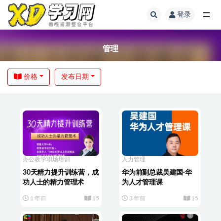
登录
管理
价格
发布日期
办公教学
职场培训
人力管理
30天精力提升训练营，成
华为前副总裁吴建国·华
功人士的精力管理术
为人才管理课
1 年前
15
3 年前
15