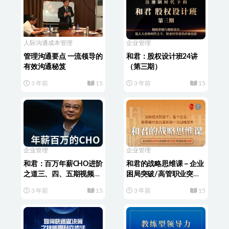
人际沟通
成本管理
企业管理
管理沟通要点 一流领导的
和君：股权设计班24讲
有效沟通秘笈
（第三期）
3 年前
15
3 年前
15
企业管理
企业管理
和君：百万年薪CHO进阶
和君的战略思维课－企业
之道三、四、五期视频合
困局突破/高管职业突围/
集
财富机会洞察
3 年前
15
3 年前
15