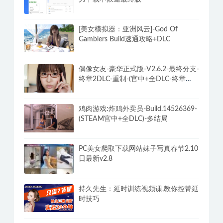
[美女模拟器：亚洲风云]-God Of
Gamblers Build速通攻略+DLC
偶像女友-豪华正式版-V2.6.2-最终分支-
终章2DLC-重制-(官中+全DLC-终章
DLC-分支DLC)-和女神谈恋爱-锁区
鸡肉游戏:炸鸡外卖员-Build.14526369-
(STEAM官中+全DLC)-多结局
PC美女爬取下载网站妹子写真春节2.10
日最新v2.8
持久先生：延时训练视频课,教你控菁延
时技巧