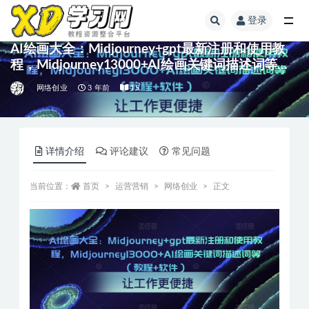
登录
AI绘画大全：Midjourney+gpt最新注册和使用教
程，Midjourney13000+AI绘画关键词描述词等
（教程+软件）
网络创业
3 年前
15
详情介绍
评论建议
常见问题
当前位置：
首页
运营营销
网络创业
正文